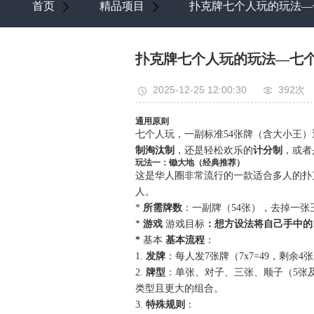
首页
精品项目
扑克牌七个人玩的玩法—
扑克牌七个人玩的玩法—七
2025-12-25 12:00:30
392次
通用原则
七个人玩，一副标准54张牌（含大小王
制淘汰制
，还是轻松欢乐的
计分制
，或者
玩法一：锄大地（经典推荐）
这是华人圈非常流行的一款适合多人的扑
人。
*
所需牌数
：一副牌（54张），去掉一张
*
游戏
游戏目标
：想方设法将自己手中的
*
基本
基本流程
：
1.
发牌
：每人发7张牌（7x7=49，剩余
2.
牌型
：单张、对子、三张、顺子（5张
类型且更大的组合。
3.
特殊规则
：