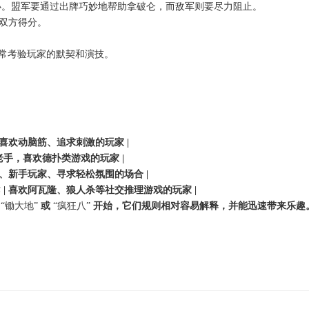
小。盟军要通过出牌巧妙地帮助拿破仑，而敌军则要尽力阻止。
双方得分。
常考验玩家的默契和演技。
 喜欢动脑筋、追求刺激的玩家 |
老手，喜欢德扑类游戏的玩家 |
会、新手玩家、寻求轻松氛围的场合 |
作
| 喜欢阿瓦隆、狼人杀等社交推理游戏的玩家 |
从
“锄大地”
或
“疯狂八”
开始，它们规则相对容易解释，并能迅速带来乐趣