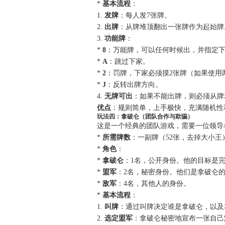
*
基本流程
：
1.
发牌
：每人发7张牌。
2.
出牌
：从牌堆顶翻出一张牌作为起始牌
3.
功能牌
：
*
8
：万能牌，可以任何时候出，并指定
*
A
：跳过下家。
*
2
：罚牌，下家必须摸2张牌（如果使用
*
J
：反转出牌方向。
4.
无牌可出
：如果不能出牌，则必须从牌
优点
：规则简单，上手极快，充满随机性
玩法四：拿破仑（团队合作与欺骗）
这是一个经典的团队游戏，需要一位领导
*
所需牌数
：一副牌（52张，去掉大小王
*
角色
：
*
拿破仑
：1名，公开身份。他的目标是完
*
盟军
：2名，秘密身份。他们是拿破仑
*
敌军
：4名，其他人的身份。
*
基本流程
：
1.
叫牌
：通过叫牌决定谁是拿破仑，以及本
2.
选定盟军
：拿破仑秘密地宣布一张自己