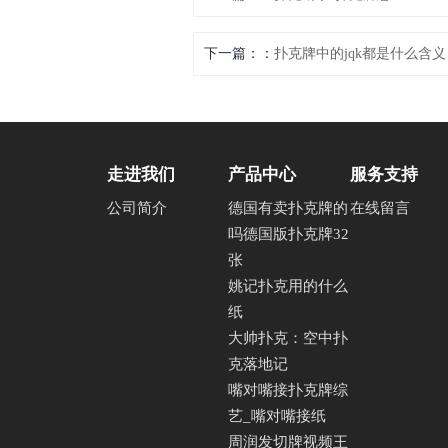
下一篇：
扑克牌中的jqk都是什么含义
走进我们
产品中心
服务支持
公司简介
德国有卖扑克牌的
在线留言
吗德国版扑克牌32
张
姚记扑克用的什么
纸
大帅扑克：空中扑
克落地记
嘴对嘴接扑克牌综
艺_嘴对嘴接纸
周润发切牌视频王