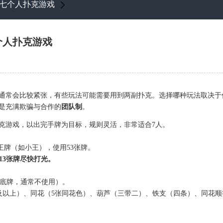
七个人扑克游戏
个人扑克游戏
）通常会比较紧张，有些玩法可能需要用到两副扑克。选择哪种玩法取决于
是充满欺骗与合作的
团队制
。
克游戏，以出完手牌为目标，规则灵活，非常适合7人。
王牌（如小王），使用53张牌。
13张牌尽快打光。
4张底牌，通常不使用）。
及以上）、同花（5张同花色）、葫芦（三带二）、铁支（四条）、同花顺