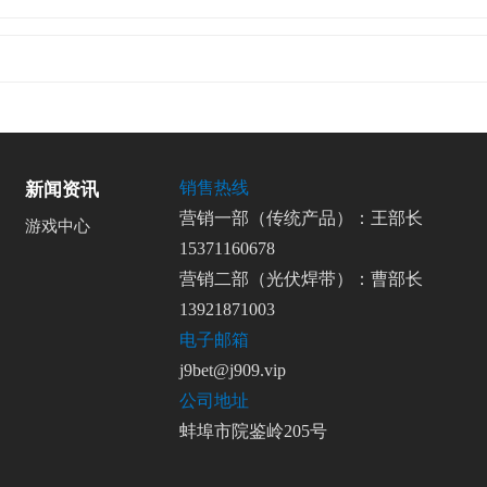
销售热线
新闻资讯
营销一部（传统产品）：王部长
游戏中心
15371160678
营销二部（光伏焊带）：曹部长
13921871003
电子邮箱
j9bet@j909.vip
公司地址
蚌埠市院鉴岭205号